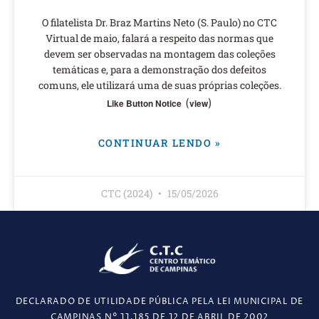
O filatelista Dr. Braz Martins Neto (S. Paulo) no CTC
Virtual de maio, falará a respeito das normas que
devem ser observadas na montagem das coleções
temáticas e, para a demonstração dos defeitos
comuns, ele utilizará uma de suas próprias coleções.
(
)
Like Button Notice
view
CONTINUAR LENDO »
CTC (2024)
15/05/2026
DECLARADO DE UTILIDADE PÚBLICA PELA LEI MUNICIPAL DE
CAMPINAS N° 11.185 DE 12 DE ABRIL DE 2002