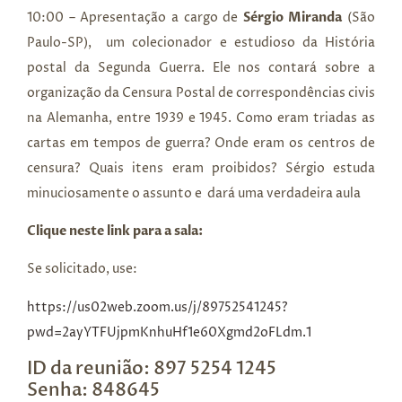
10:00 – Apresentação a cargo de
Sérgio Miranda
(São
Paulo-SP), um colecionador e estudioso da História
postal da Segunda Guerra. Ele nos contará sobre a
organização da Censura Postal de correspondências civis
na Alemanha, entre 1939 e 1945. Como eram triadas as
cartas em tempos de guerra? Onde eram os centros de
censura? Quais itens eram proibidos? Sérgio estuda
minuciosamente o assunto e dará uma verdadeira aula
Clique neste link para a sala:
Se solicitado, use:
https://us02web.zoom.us/j/8975
2541245?
pwd=2ayYTFUjpmKnhuHf1e
60Xgmd2oFLdm.1
ID da reunião: 897 5254 1245
Senha: 848645