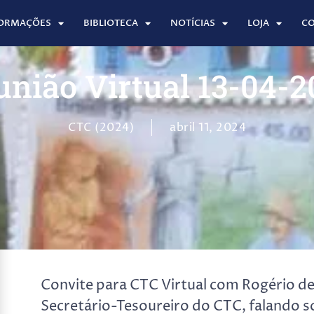
ORMAÇÕES
BIBLIOTECA
NOTÍCIAS
LOJA
C
união Virtual 13-04-2
CTC (2024)
abril 11, 2024
Convite para CTC Virtual com Rogério de
Secretário-Tesoureiro do CTC, falando 