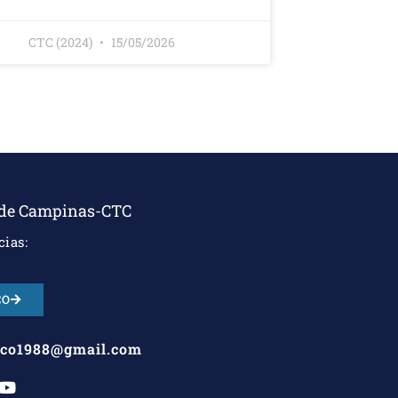
CTC (2024)
15/05/2026
 de Campinas-CTC
ias:
CO
ico1988@gmail.com