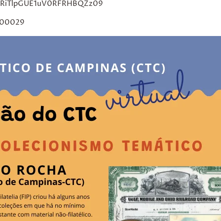
bXRiTlpGUE1uV0RFRHBQZz09
00029