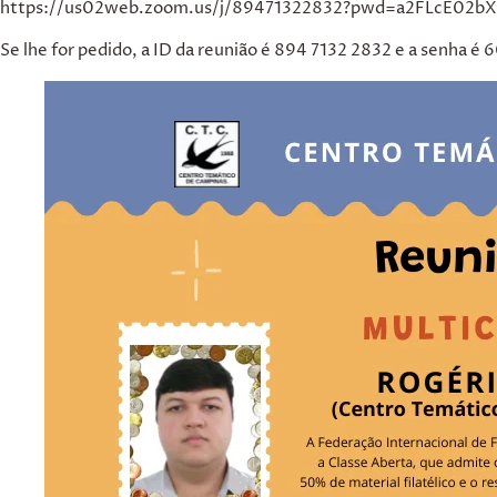
https://us02web.zoom.us/j/89471322832?pwd=a2FLcE02
Se lhe for pedido, a ID da reunião é
894 7132 2832
e a senha é
6