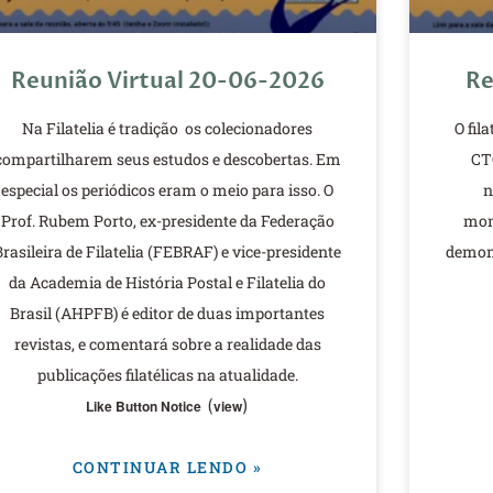
Reunião Virtual 20-06-2026
Re
Na Filatelia é tradição os colecionadores
O fil
compartilharem seus estudos e descobertas. Em
CTC
especial os periódicos eram o meio para isso. O
n
Prof. Rubem Porto, ex-presidente da Federação
mon
Brasileira de Filatelia (FEBRAF) e vice-presidente
demons
da Academia de História Postal e Filatelia do
Brasil (AHPFB) é editor de duas importantes
revistas, e comentará sobre a realidade das
publicações filatélicas na atualidade.
(
)
Like Button Notice
view
CONTINUAR LENDO »