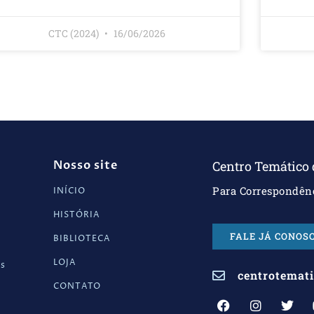
CTC (2024)
16/06/2026
Nosso site
Centro Temático
Para Correspondênc
INÍCIO
HISTÓRIA
FALE JÁ CONOS
BIBLIOTECA
LOJA
os
centrotemat
CONTATO