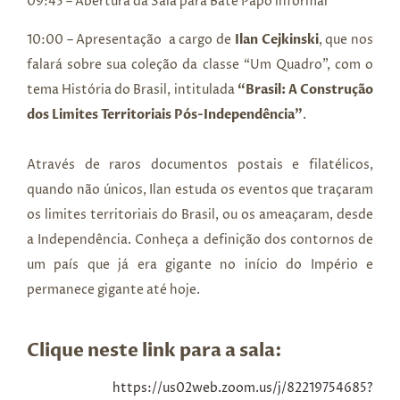
09:45 – Abertura da Sala para Bate Papo informal
10:00 – Apresentação a cargo de
Ilan Cejkinski
, que nos
falará sobre sua coleção da classe “Um Quadro”, com o
tema História do Brasil, intitulada
“Brasil: A Construção
dos Limites Territoriais Pós-Independência”
.
Através de raros documentos postais e filatélicos,
quando não únicos, Ilan estuda os eventos que traçaram
os limites territoriais do Brasil, ou os ameaçaram, desde
a Independência. Conheça a definição dos contornos de
um país que já era gigante no início do Império e
permanece gigante até hoje.
Clique neste link para a sala:
https://us02web.zoom.us/j/82219754685?