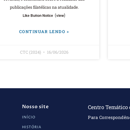
publicações filatélicas na atualidade.
(
)
Like Button Notice
view
CONTINUAR LENDO »
CTC (2024)
16/06/2026
Nosso site
Centro Temático
Para Correspondênc
INÍCIO
HISTÓRIA