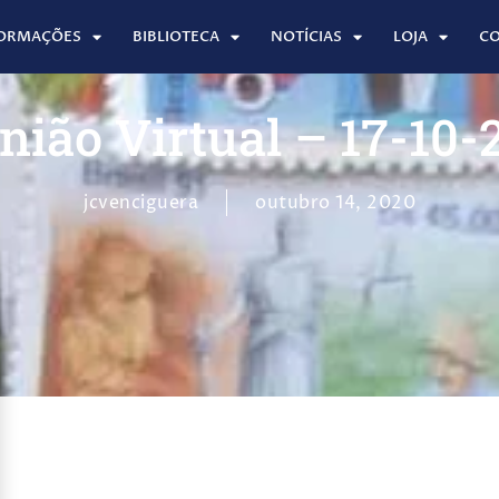
ORMAÇÕES
BIBLIOTECA
NOTÍCIAS
LOJA
C
nião Virtual – 17-10-
jcvenciguera
outubro 14, 2020