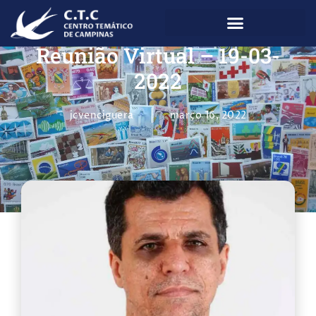
Reunião Virtual – 19-03-
2022
jcvenciguera
março 16, 2022