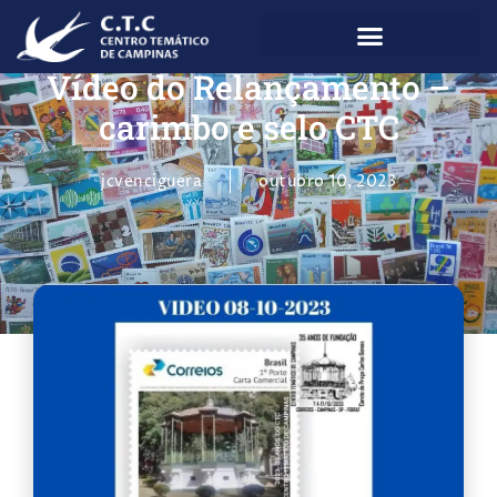
Vídeo do Relançamento –
carimbo e selo CTC
jcvenciguera
outubro 10, 2023